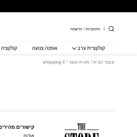
חזרה למעלה
Skip to Conten
התחברות
/
הרשמה
קולקציית ערב
אופנה צנועה
קולקציה 
עמוד הבית
/ תווית מוצר / shopping il
קישורים מהירים
אודות