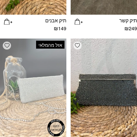
תיק קשר
תיק אבנים
₪
149
₪
249
list
Add wishlist
אזל מהמלאי