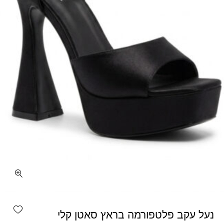
כמות נעל עקב פלטפורמה בראץ סאטן קלי רצועה רחבה
shlist
נעל עקב פלטפורמה בראץ סאטן קלי