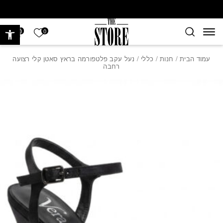
חזרה למעלה
Skip to Conten
פתח 
הרשימה של
0
0
עמוד הבית
/
חנות
/
כללי
/ נעל עקב פלטפורמה בראץ סאטן קלי רצועה
רחבה