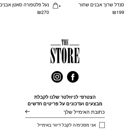
סנדל שרוך אבנים שחור
נעל פלטפורה סאטן אבנים
₪
270
₪
199
למוצר
למוצר
זה
זה
יש
יש
מספר
מספר
סוגים.
סוגים.
ניתן
ניתן
לבחור
לבחור
את
את
האפשרויות
האפשרויות
בעמוד
בעמוד
המוצר
המוצר
הצטרפי לניוזלטר שלנו לקבלת
מבצעים ועדכונים על פריטים חדשים
דוא׳׳ל
אני מסכימ/ה לקבל דיוור באימייל