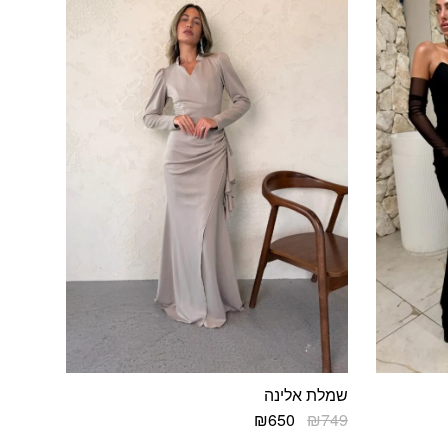
שמלת אלינה
המחיר
המחיר
₪
650
₪
749
המקורי
הנוכחי
למוצר