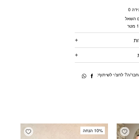
דה 0
 השאל
ות
בר/ה? לחצ/י לשיתוף:
Add wishlist
Add wishlist
10% הנחה