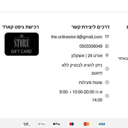
היה:
הוא:
זה
₪699.
₪760.
יש
מספר
סוגים.
דרכים ליצירת קשר
רכישת גיפט קארד
ניתן
לבחור
the.onlinestor.il@gmail.com
את
האפשרויות
0503336049
בעמוד
אורט 24 | אשקלון
המוצר
 באתר
ניתן להגיע לבוטיק ללא
תיאום.
שעות פעילות
א-ה 10:00-20:00 ו 9:00-
14:00