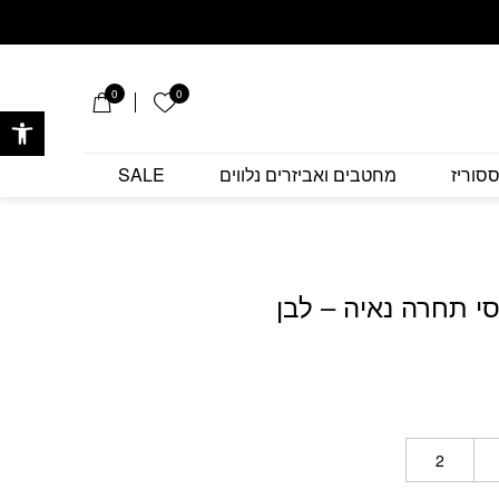
ה נאיה - לבן
0
0
הרשימה שלי
פתח 
סוריז
מחטבים ואביזרים נלווים
SALE
 תחרה נאיה – לבן
2