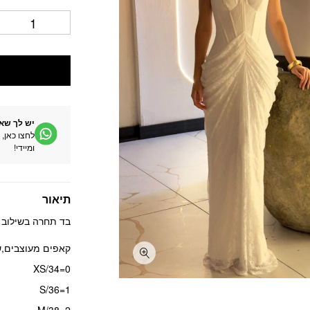
יש לך שא
לחצו כאן, 
ומיידי!
תיאור
בד תחרה בשילוב 
קאפים מעוצבים,ש
0=XS/34
1=S/36
2=M/38