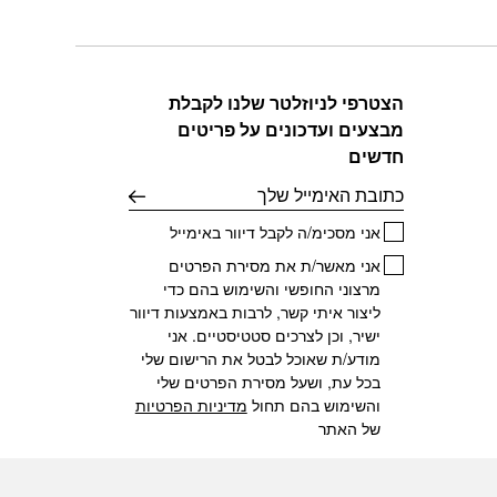
היה:
הוא:
זה
₪650.
₪749.
יש
מספר
סוגים.
הצטרפי לניוזלטר שלנו לקבלת
ניתן
מבצעים ועדכונים על פריטים
לבחור
את
חדשים
האפשרויות
דוא׳׳ל
בעמוד
המוצר
אני מסכימ/ה לקבל דיוור באימייל
אני מאשר/ת את מסירת הפרטים
מרצוני החופשי והשימוש בהם כדי
ליצור איתי קשר, לרבות באמצעות דיוור
ישיר, וכן לצרכים סטטיסטיים. אני
מודע/ת שאוכל לבטל את הרישום שלי
בכל עת, ושעל מסירת הפרטים שלי
והשימוש בהם תחול
מדיניות הפרטיות
של האתר