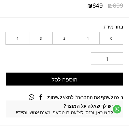
המחיר
המחיר
₪
649
₪
699
המקורי
הנוכחי
היה:
הוא:
₪649.
₪699.
בחר מידה
4
3
2
1
0
הוספה לסל
רוצה לשתף את החבר/ה? לחצ/י לשיתוף:
יש לך שאלה על המוצר?
לחצו כאן, וכנסו לצ׳אט בווטסאפ. מענה אנושי ומיידי!