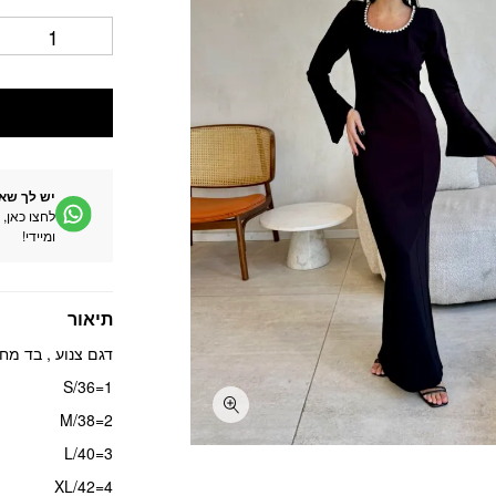
יש לך שא
לחצו כאן, 
ומיידי!
תיאור
דגם צנוע , בד מחטב
1=S/36
2=M/38
3=L/40
4=XL/42