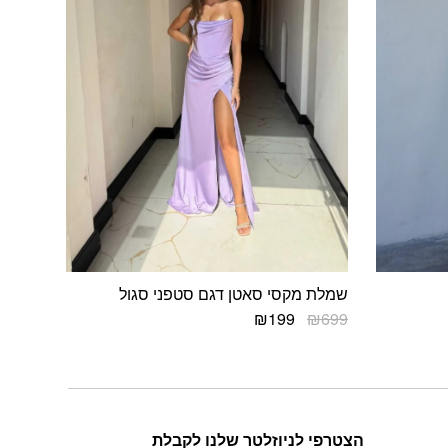
שמלת מקסי סאטן דגם סטפני סגול
המחיר
המחיר
₪
199
₪
699
המקורי
הנוכחי
למוצר
היה:
הוא:
זה
₪199.
₪699.
יש
מספר
סוגים.
הצטרפי לניוזלטר שלנו לקבלת
ניתן