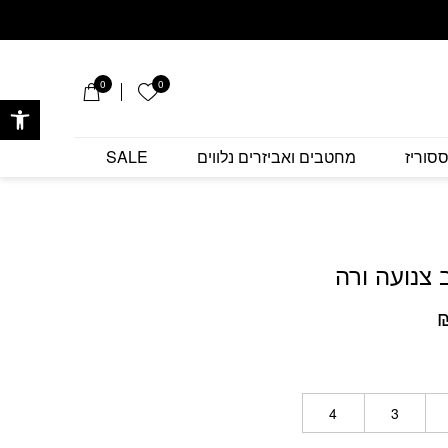
ה ורה
0
0
הרשימה שלי
פתח 
סוריז
מחטבים ואביזרים נלווים
SALE
צנועה ורה
ר
המחיר
י
הנוכחי
הוא:
₪249.
4
3