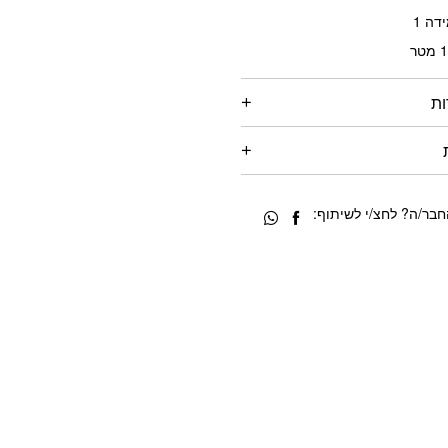
דה 1
ות
בר/ה? לחצ/י לשיתוף: