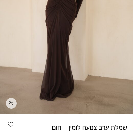
כמות שמלת ערב צנועה לומין - חום
shlist
שמלת ערב צנועה לומין – חום