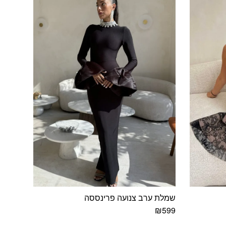
שמלת ערב צנועה פרינססה
₪
599
למוצר