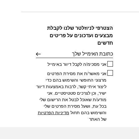
זה
יש
מספר
סוגים.
הצטרפי לניוזלטר שלנו לקבלת
ניתן
מבצעים ועדכונים על פריטים
לבחור
את
חדשים
האפשרויות
דוא׳׳ל
בעמוד
המוצר
אני מסכימ/ה לקבל דיוור באימייל
אני מאשר/ת את מסירת הפרטים
מרצוני החופשי והשימוש בהם כדי
ליצור איתי קשר, לרבות באמצעות דיוור
ישיר, וכן לצרכים סטטיסטיים. אני
מודע/ת שאוכל לבטל את הרישום שלי
בכל עת, ושעל מסירת הפרטים שלי
והשימוש בהם תחול
מדיניות הפרטיות
של האתר