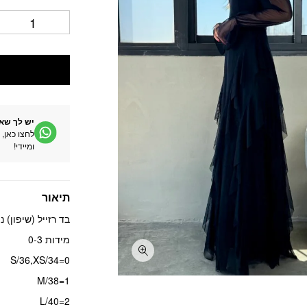
יש לך שא
לחצו כאן, 
ומיידי!
תיאור
בד רזייל (שיפון) 
מידות 0-3
0=S/36,XS/34
1=M/38
2=L/40