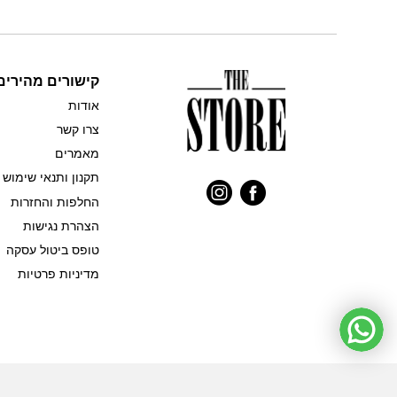
היה:
הוא:
זה
זה
₪699.
₪760.
יש
יש
מספר
מספר
סוגים.
סוגים.
קישורים מהירים
ניתן
ניתן
לבחור
לבחור
אודות
את
את
צרו קשר
האפשרויות
האפשרויות
מאמרים
בעמוד
בעמוד
המוצר
המוצר
תקנון ותנאי שימוש
החלפות והחזרות
הצהרת נגישות
טופס ביטול עסקה
מדיניות פרטיות