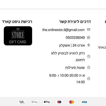
זה
יש
מספר
סוגים.
דרכים ליצירת קשר
רכישת גיפט קארד
ניתן
לבחור
the.onlinestor.il@gmail.com
את
האפשרויות
0503336049
בעמוד
אורט 24 | אשקלון
המוצר
 באתר
ניתן להגיע לבוטיק ללא
תיאום.
שעות פעילות
א-ה 10:00-20:00 ו 9:00-
14:00