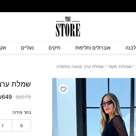
כמות שמלת ערב צנו
לבנה
אוברולים וחליפות
תיקים
נעליים
אקס
/
שמלות מקסי
/ שמלת ערב צנועה מלמלה
שמלת ערב 
Add wishlist
המחי
₪
649
₪
679
המקור
היה:
בחר מידה
₪679.
1
0