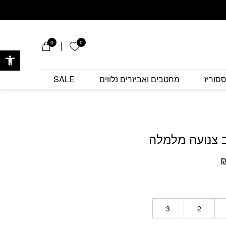
עה מלמלה
0
0
הרשימה שלי
פתח 
סוריז
מחטבים ואביזרים נלווים
SALE
צנועה מלמלה
ר
המחיר
י
הנוכחי
הוא:
₪649.
3
2