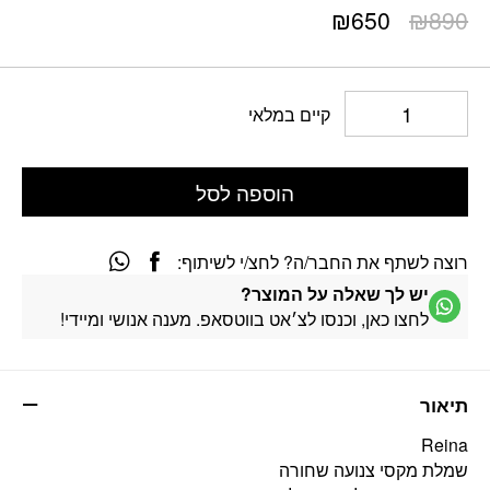
המחיר
המחיר
₪
650
₪
890
המקורי
הנוכחי
היה:
הוא:
₪650.
₪890.
קיים במלאי
הוספה לסל
רוצה לשתף את החבר/ה? לחצ/י לשיתוף:
יש לך שאלה על המוצר?
לחצו כאן, וכנסו לצ׳אט בווטסאפ. מענה אנושי ומיידי!
תיאור
Reina
שמלת מקסי צנועה שחורה