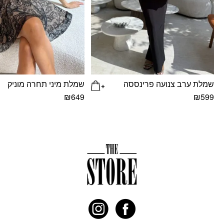
שמלת ערב צנועה פרינססה
שמלת מיני תחרה מוניק
₪
649
₪
599
למוצר
למוצר
זה
זה
יש
יש
מספר
מספר
סוגים.
סוגים.
ניתן
ניתן
לבחור
לבחור
את
את
האפשרויות
האפשרויות
בעמוד
בעמוד
המוצר
המוצר