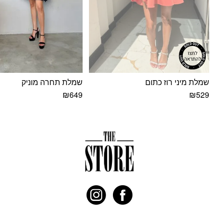
שמלת מיני רוז כתום
שמלת תחרה מוניק
₪
649
₪
529
למוצר
למוצר
זה
זה
יש
יש
מספר
מספר
סוגים.
סוגים.
ניתן
ניתן
לבחור
לבחור
את
את
האפשרויות
האפשרויות
בעמוד
בעמוד
המוצר
המוצר