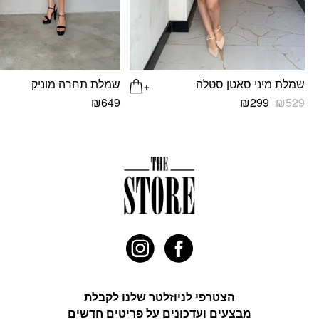
שמלת מיני סאטן סטלה
שמלת תחרה מוניק
המחיר
המחיר
₪
649
₪
299
₪
529
המקורי
הנוכחי
למוצר
למוצר
היה:
הוא:
זה
זה
₪299.
₪529.
יש
יש
מספר
מספר
סוגים.
סוגים.
ניתן
ניתן
לבחור
לבחור
את
את
האפשרויות
האפשרויות
בעמוד
בעמוד
המוצר
המוצר
הצטרפי לניוזלטר שלנו לקבלת
מבצעים ועדכונים על פריטים חדשים