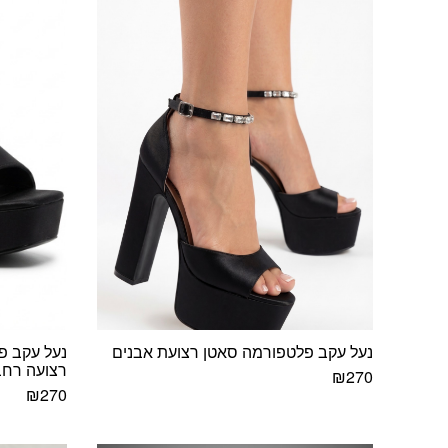
לבחור
לבחור
את
את
האפשרויות
האפשרויות
בעמוד
בעמוד
המוצר
המוצר
נעל עקב פלטפורמה סאטן רצועת אבנים
נעל עקב פ
רצועה רח
₪
270
₪
270
למוצר
למוצר
זה
זה
יש