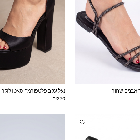
 אבנים שחור
נעל עקב פלטפורמה סאטן לוקה
₪
270
למוצר
זה
יש
Add wishlist
מספר
סוגים.
ניתן