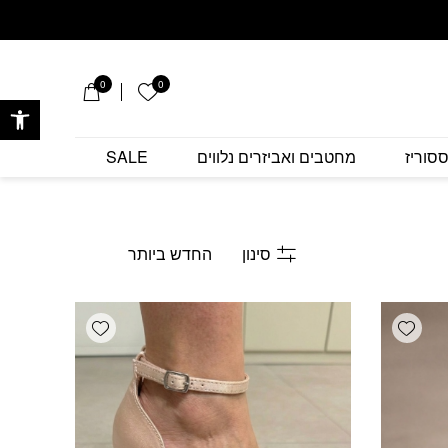
0
0
הרשימה שלי
פתח 
סוריז
מחטבים ואביזרים נלווים
SALE
סינון
Add wishlist
Add wishlist