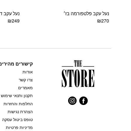
נעל עקב פלטפורמה בז׳
נעל עקב ד
₪
249
₪
270
למוצר
למוצר
זה
זה
יש
יש
מספר
מספר
סוגים.
סוגים.
ניתן
ניתן
לבחור
לבחור
קישורים מהירים
את
את
אודות
האפשרויות
האפשרויות
צרו קשר
בעמוד
בעמוד
המוצר
המוצר
מאמרים
תקנון ותנאי שימוש
החלפות והחזרות
הצהרת נגישות
טופס ביטול עסקה
מדיניות פרטיות