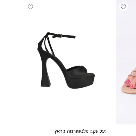
מספר
Add wishlist
Add wishlist
סוגים.
ניתן
לבחור
את
האפשרויות
בעמוד
המוצר
נעל עקב פלטפורמה בראץ