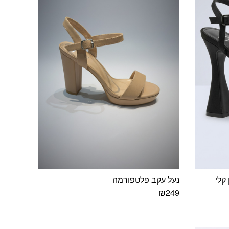
לבחור
את
האפשרויות
בעמוד
המוצר
קלי
נעל עקב פלטפורמה
₪
249
למוצר
זה
יש