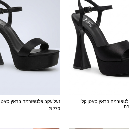
לבחור
את
האפשרויות
בעמוד
המוצר
לטפורמה בראץ סאטן קלי
נעל עקב פלטפורמה בראץ סאטן 
בה
₪
270
למוצר
זה
יש