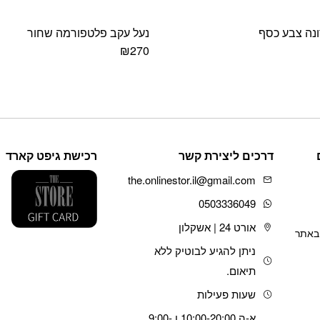
ונה צבע כסף
נעל עקב פלטפורמה שחור
₪
270
למוצר
זה
יש
מספר
סוגים.
ניתן
לבחור
דרכים ליצירת קשר
רכישת גיפט קארד
את
the.onlinestor.il@gmail.com
האפשרויות
בעמוד
0503336049
המוצר
אורט 24 | אשקלון
 באתר
ניתן להגיע לבוטיק ללא
תיאום.
שעות פעילות
א-ה 10:00-20:00 ו 9:00-