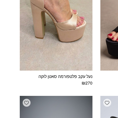
נעל עקב פלטפורמה סאטן לוקה
₪
270
למוצר
זה
יש
Add wishlist
Add wishlist
מספר
סוגים.
ניתן